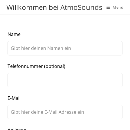
Zum
Willkommen bei AtmoSounds
Menü
Inhalt
springen
Lass
Name
dieses
Feld
leer
Telefonnummer
(optional)
E-Mail